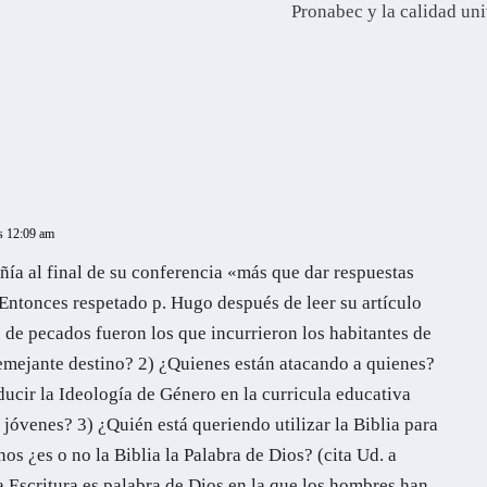
Pronabec y la calidad uni
as 12:09 am
a al final de su conferencia «más que dar respuestas
Entonces respetado p. Hugo después de leer su artículo
 de pecados fueron los que incurrieron los habitantes de
mejante destino? 2) ¿Quienes están atacando a quienes?
ducir la Ideología de Género en la curricula educativa
 jóvenes? 3) ¿Quién está queriendo utilizar la Biblia para
os ¿es o no la Biblia la Palabra de Dios? (cita Ud. a
 Escritura es palabra de Dios en la que los hombres han