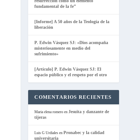
resurrección como un elemento
fundamental de la fe”
[Informe] A 50 años de la Teología de la
y
liberación
P. Edwin Vásquez SJ: «Dios acompaña
misteriosamente en medio del
sufrimiento»
[Artículo] P. Edwin Vásquez SJ: El
espacio público y el respeto por el otro
COMENTARIOS RECIENTES
Jesuita y danzante de
Maria elena romero
en
tijeras
Pronabec y la calidad
Luis G Urdiales
en
universitaria